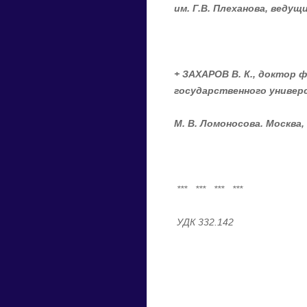
им. Г.В. Плеханова, веду
+
ЗАХАРОВ В
.
К
.
, доктор 
государственного универ
М. В. Ломоносова. Москва
,
*** *** *** ***
УДК
332.142