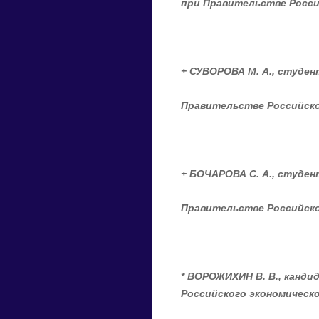
при
Правительстве Росси
+
СУВОРОВА М
.
А
.
,
студен
Правительстве Российско
+
БОЧАРОВА С
.
А
.
,
студен
Правительстве Российско
*
ВОРОЖИХИН В
.
В
.
, канди
Российского экономическ