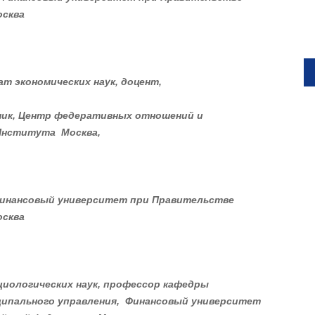
осква
ат экономических наук, доцент,
ник
,
Центр федеративных отношений и
Института Москва,
инансовый университет
при Правительстве
осква
циологических наук, профессор
кафедры
ципального управления
,
Финансовый университет