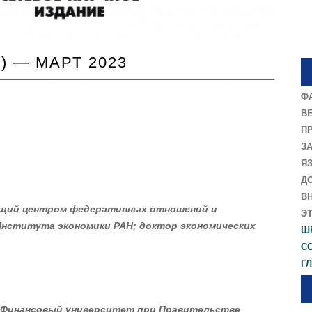
) — МАРТ 2023
Ф
В
П
З
Я
Д
В
ющий центром федеративных отношений и
Э
Института экономики РАН; доктор экономических
Ш
С
Г
Финансовый университет при Правительстве