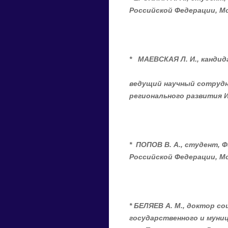
Российской Федерации, М
*
М
АЕВСКАЯ Л
.
И
.,
кандид
ведущий научный сотруд
регионального развития 
*
ПОПОВ В
.
А
.
,
с
тудент
,
Ф
Российской Федерации,
М
*
БЕЛЯЕВ А
.
М
.
, доктор со
государственного и муни