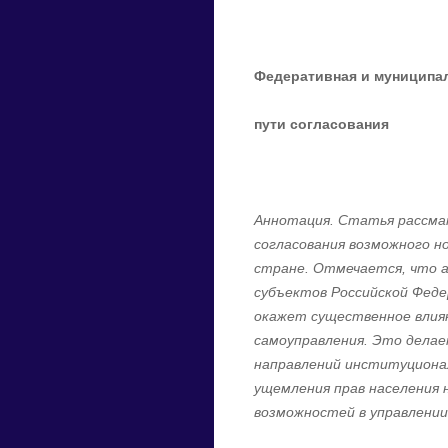
Федеративная и муниципа
пути согласования
Аннотация.
Статья рассма
согласования возможного н
стране. Отмечается, что а
субъектов Российской Феде
окажет существенное влия
самоуправления. Это делае
направлений институциона
ущемления прав населения 
возможностей в управлени